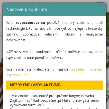
MENU
CZ
EN
DE
Nastavení soukromí
DOMŮ
Web
ropescourses.eu
používá soubory cookies a další
KATEGORIE
technologie k tomu, aby vám poskytl co nejlepší uživatelský
zážitek, zobrazoval relevantní obsah a analyzoval
REALIZACE
návštěvnost.
O NÁS
Vážíme si vašeho soukromí – níže si můžete upravit, které
KONTAKT
typy cookies nám povolíte používat.
Více informací naleznete v našich
Zásadách ochrany
osobních údajů
.
NEZBYTNÉ (VŽDY AKTIVNÍ)
Tyto cookies jsou nutné pro správné fungování webu.
Zajišťují například bezpečné přihlášení, navigaci nebo
vyplňování formulářů.