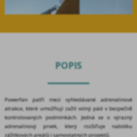
POPIS
Powerfan patří mezi vyhledávané adrenalinové
atrakce, které umožňují zažít volný pád v bezpečně
kontrolovaných podmínkách. Jedná se o výrazný
adrenalinový prvek, který rozšiřuje nabídku
zážitkových areálů i samostatných projektů.