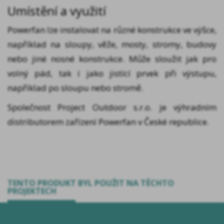
Umístění a využití
Powerfan lze instalovat na různé konstrukce ve výšce,
například na sloupy, věže, mosty, stromy, budovy
nebo jiné nosné konstrukce. Může sloužit jak pro
volný pád, tak i jako jistící prvek při výstupu,
například po sloupu nebo stromě.
Společnost Project Outdoor s.r.o. je výhradním
distributorem zařízení Powerfan v České republice.
TENTO PRODUKT BYL POUŽIT NA TĚCHTO
PROJEKTECH