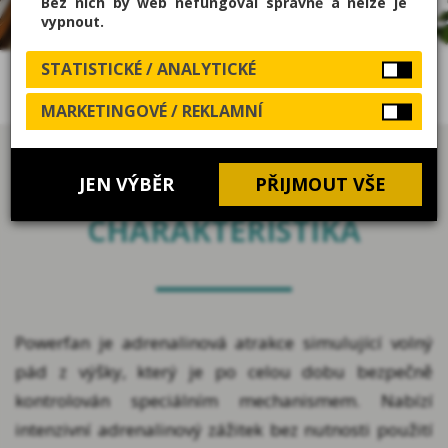
Bez nich by web nefungoval správně a nelze je
MÁM ZÁJEM
vypnout.
STATISTICKÉ / ANALYTICKÉ
POWERFAN - VOLNÝ PÁD
MARKETINGOVÉ / REKLAMNÍ
JEN VÝBĚR
PŘIJMOUT VŠE
CHARAKTERISTIKA
Powerfan je adrenalinová atrakce simulující volný
pád z výšky, který je po celou dobu bezpečně
kontrolován speciálním mechanismem. Nabízí
intenzivní adrenalinový zážitek bez nutnosti použití