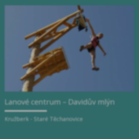
Lanové centrum – Davidův mlýn
Kružberk - Staré Těchanovice