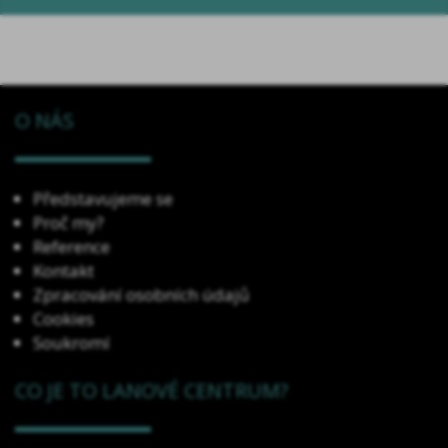
O NÁS
Představujeme se
Proč my?
Reference
Kontakt
Zpracování osobních údajů
Cookies
Soukromí
CO JE TO LANOVÉ CENTRUM?