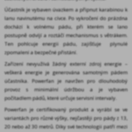
Účastník je vybaven úvazkem a připnut karabinou k
lanu navinutému na cívce. Po vykročení do prázdna
dochází k volnému pádu, při kterém se lano
postupně odvíjí a roztáčí mechanismus s větrákem.
Ten pohlcuje energii pádu, zajišťuje plynulé
zpomalení a bezpečné přistání.
Zařízení nevyužívá žádný externí zdroj energie –
veškerá energie je generována samotným pádem
účastníka. Powerfan je navržen pro dlouhodobý
provoz s minimální údržbou a je vybaven
počítadlem pádů, které určuje servisní intervaly.
Powerfan je certifikovaný produkt a vyrábí se ve
variantách pro různé výšky, nejčastěji pro pády z 13,
20 nebo až 30 metrů. Díky své technologii patří mezi