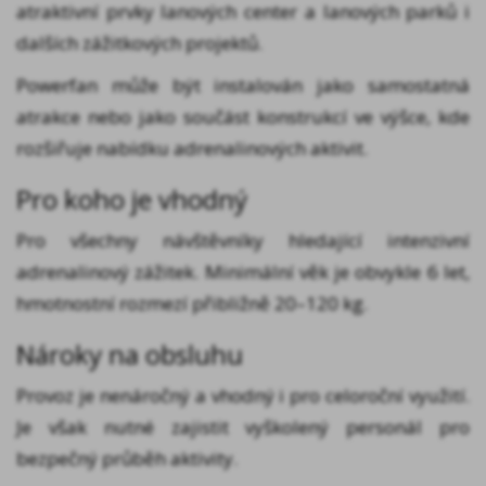
atraktivní prvky lanových center a lanových parků i
dalších zážitkových projektů.
Powerfan může být instalován jako samostatná
atrakce nebo jako součást konstrukcí ve výšce, kde
rozšiřuje nabídku adrenalinových aktivit.
Pro koho je vhodný
Pro všechny návštěvníky hledající intenzivní
adrenalinový zážitek. Minimální věk je obvykle 6 let,
hmotnostní rozmezí přibližně 20–120 kg.
Nároky na obsluhu
Provoz je nenáročný a vhodný i pro celoroční využití.
Je však nutné zajistit vyškolený personál pro
bezpečný průběh aktivity.