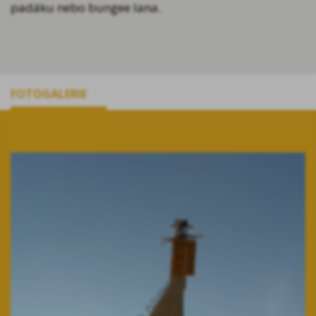
padáku nebo bungee lana.
FOTOGALERIE