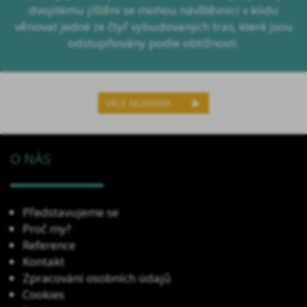
dvojitému jištění se mohou návštěvníci v klidu
věnovat jedné ze čtyř vybudovaných tras, které jsou
odstupňovány podle obtížnosti.
VÍCE NOVINEK
O NÁS
Představujeme se
Proč my?
Reference
Kontakt
Zpracování osobních údajů
Cookies