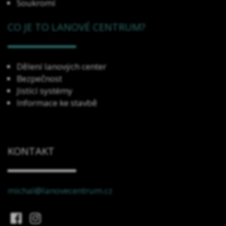
Soukromí
CO JE TO LANOVÉ CENTRUM?
Dělení lanových center
Bezpečnost
Jistící systémy
Informace ke stavbě
KONTAKT
michal@lanovecentrum.cz