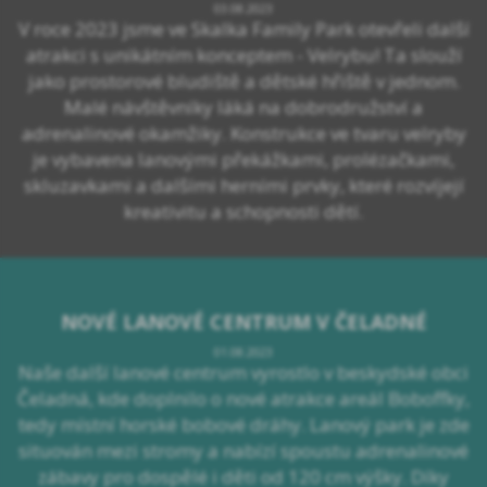
03.08.2023
V roce 2023 jsme ve Skalka Family Park otevřeli další
atrakci s unikátním konceptem - Velrybu! Ta slouží
jako prostorové bludiště a dětské hřiště v jednom.
Malé návštěvníky láká na dobrodružství a
adrenalinové okamžiky. Konstrukce ve tvaru velryby
je vybavena lanovými překážkami, prolézačkami,
skluzavkami a dalšími herními prvky, které rozvíjejí
kreativitu a schopnosti dětí.
NOVÉ LANOVÉ CENTRUM V ČELADNÉ
01.08.2023
Naše další lanové centrum vyrostlo v beskydské obci
Čeladná, kde doplnilo o nové atrakce areál Boboffky,
tedy místní horské bobové dráhy. Lanový park je zde
situován mezi stromy a nabízí spoustu adrenalinové
zábavy pro dospělé i děti od 120 cm výšky. Díky