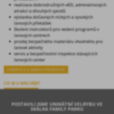
realizace dobrodružných věží, adrenalinových
atrakcí a dlouhých sjezdů
výstavba dočasných nízkých a vysokých
lanových překážek
školení instruktorů pro vedení programů v
lanových centrech
prodej bezpečného materiálu vhodného pro
lanové aktivity
servis a bezpečnostní inspekce stávajících
lanových center
VYBERTE SI Z NAŠICH PRODUKTŮ.
CO SE U NÁS DĚJE?
POSTAVILI JSME UNIKÁTNÍ VELRYBU VE
SKALKA FAMILY PARKU