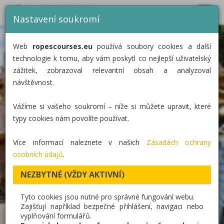
MENU
CZ
EN
DE
Nastavení soukromí
DOMŮ
Web
ropescourses.eu
používá soubory cookies a další
KATEGORIE
technologie k tomu, aby vám poskytl co nejlepší uživatelský
zážitek, zobrazoval relevantní obsah a analyzoval
REALIZACE
návštěvnost.
O NÁS
Vážíme si vašeho soukromí – níže si můžete upravit, které
KONTAKT
typy cookies nám povolíte používat.
Více informací naleznete v našich
Zásadách ochrany
osobních údajů
.
NEZBYTNÉ (VŽDY AKTIVNÍ)
Tyto cookies jsou nutné pro správné fungování webu.
Zajišťují například bezpečné přihlášení, navigaci nebo
vyplňování formulářů.