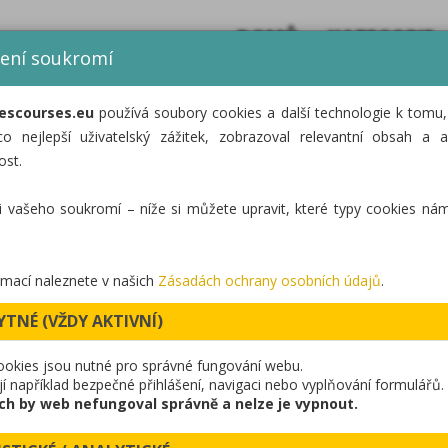
DOMŮ
KATEGORIE
ení soukromí
escourses.eu
používá soubory cookies a další technologie k tomu
OVÉ CENTRUM – 
co nejlepší uživatelský zážitek, zobrazoval relevantní obsah a a
ost.
i vašeho soukromí – níže si můžete upravit, které typy cookies nám
rmací naleznete v našich
Zásadách ochrany osobních údajů
.
YTNÉ (VŽDY AKTIVNÍ)
izovali lanové centrum, dětské lanové centrum a adren
ektrum návštěvníků. Projekt kombinuje pohyb, zábavu i s
ookies jsou nutné pro správné fungování webu.
ují například bezpečné přihlášení, navigaci nebo vyplňování formulářů.
řská cesta“ složené z 11 překážek, které na sebe ply
ch by web nefungoval správně a nelze je vypnout.
 Trasa nabízí postupné zdolávání překážek a přirozeně 