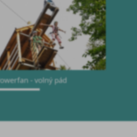
owerfan - volný pád