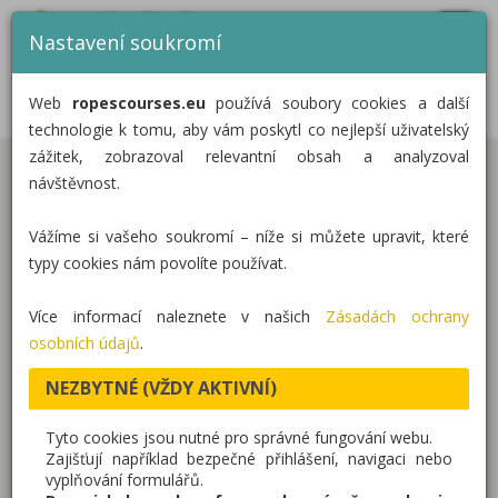
MENU
CZ
EN
DE
Nastavení soukromí
DOMŮ
LANOVÝ PARK – PLEŠIVEC
Web
ropescourses.eu
používá soubory cookies a další
KATEGORIE
technologie k tomu, aby vám poskytl co nejlepší uživatelský
zážitek, zobrazoval relevantní obsah a analyzoval
REALIZACE
návštěvnost.
Na Plešivci jsme realizovali lanový park, který
O NÁS
kombinuje lanové trasy ve výšce a adrenalinové
Vážíme si vašeho soukromí – níže si můžete upravit, které
atrakce v horském prostředí. Areál nabízí široké
KONTAKT
typy cookies nám povolíte používat.
spektrum aktivit pro děti i dospělé a rozšiřuje
možnosti aktivního trávení volného času v lokalitě.
Více informací naleznete v našich
Zásadách ochrany
osobních údajů
.
Součástí realizace jsou lanová centra umístěná ve
NEZBYTNÉ (VŽDY AKTIVNÍ)
stromech, která umožňují pohyb ve výšce a
překonávání jednotlivých překážek. Trasy jsou
Tyto cookies jsou nutné pro správné fungování webu.
navrženy pro různé úrovně obtížnosti, takže si na své
Zajišťují například bezpečné přihlášení, navigaci nebo
vyplňování formulářů.
přijdou začátečníci i zkušenější návštěvníci.