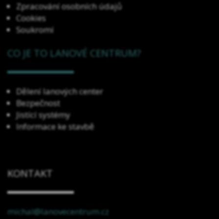
Zpracování osobních údajů
Cookies
Soukromí
CO JE TO LANOVÉ CENTRUM?
Dělení lanových center
Bezpečnost
Jistící systémy
Informace ke stavbě
KONTAKT
michal@lanovecentrum.cz