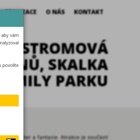
REALIZACE
O NÁS
KONTAKT
, aby vám
 A STROMOVÁ
nalyzoval
DIÁNŮ, SKALKA
 povolíte
FAMILY PARKU
ohybu, her a fantazie. Atrakce je součástí