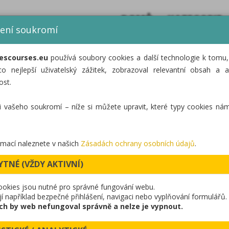
DOMŮ
KATEGORIE
ení soukromí
escourses.eu
používá soubory cookies a další technologie k tomu
LANOVÉ CENTRUM
co nejlepší uživatelský zážitek, zobrazoval relevantní obsah a a
ost.
NICE – STEZKA IN
i vašeho soukromí – níže si můžete upravit, které typy cookies nám
rmací naleznete v našich
Zásadách ochrany osobních údajů
.
YTNÉ (VŽDY AKTIVNÍ)
ookies jsou nutné pro správné fungování webu.
ují například bezpečné přihlášení, navigaci nebo vyplňování formulářů.
ch by web nefungoval správně a nelze je vypnout.
Stezka indiánů, která nabízí dobrodružnou trasu plnou p