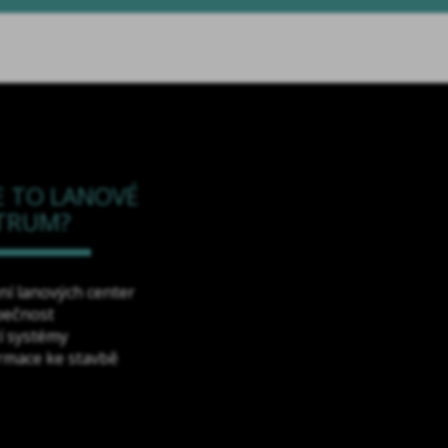
E TO LANOVÉ
TRUM?
ní lanových center
pečnost
cí systémy
rmace ke stavbě