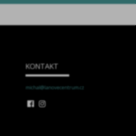
KONTAKT
michal@lanovecentrum.cz