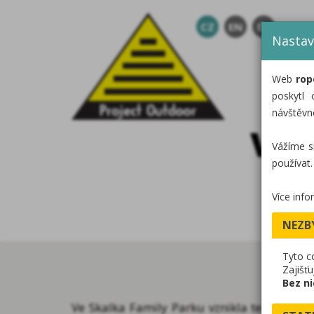
CZ
EN
DE
Nastav
Web
rop
poskytl 
návštěvn
VES
Vážíme s
používat.
Více info
NEZB
Tyto c
Zajišť
Bez ni
Ve Skalka Family Parku vznikla tematická 