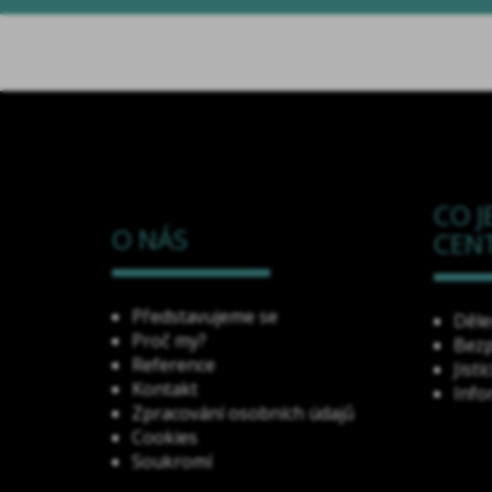
CO J
O NÁS
CEN
Představujeme se
Děle
Proč my?
Bez
Reference
Jistí
Kontakt
Info
Zpracování osobních údajů
Cookies
Soukromí