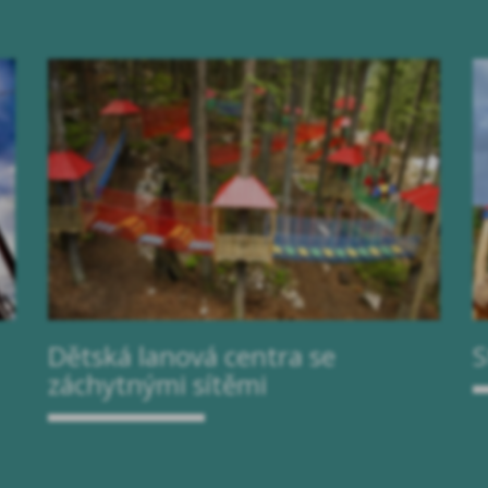
Dětská lanová centra se
S
záchytnými sítěmi