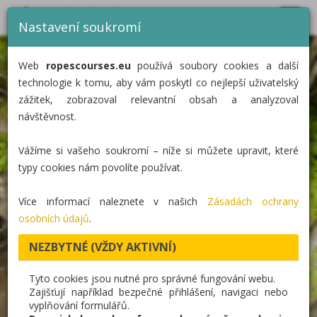
MENU
CZ
EN
DE
Nastavení soukromí
DOMŮ
Web
ropescourses.eu
používá soubory cookies a další
KATEGORIE
technologie k tomu, aby vám poskytl co nejlepší uživatelský
zážitek, zobrazoval relevantní obsah a analyzoval
REALIZACE
návštěvnost.
O NÁS
Vážíme si vašeho soukromí – níže si můžete upravit, které
KONTAKT
typy cookies nám povolíte používat.
Více informací naleznete v našich
Zásadách ochrany
osobních údajů
.
NEZBYTNÉ (VŽDY AKTIVNÍ)
Tyto cookies jsou nutné pro správné fungování webu.
Zajišťují například bezpečné přihlášení, navigaci nebo
vyplňování formulářů.