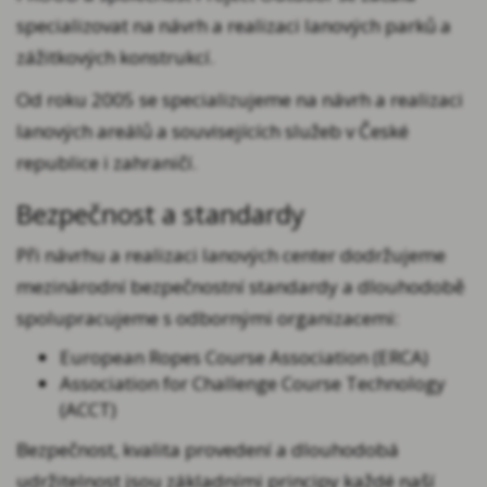
specializovat na návrh a realizaci lanových parků a
zážitkových konstrukcí.
Od roku 2005 se specializujeme na návrh a realizaci
lanových areálů a souvisejících služeb v České
republice i zahraničí.
Bezpečnost a standardy
Při návrhu a realizaci lanových center dodržujeme
mezinárodní bezpečnostní standardy a dlouhodobě
spolupracujeme s odbornými organizacemi:
European Ropes Course Association (ERCA)
Association for Challenge Course Technology
(ACCT)
Bezpečnost, kvalita provedení a dlouhodobá
udržitelnost jsou základními principy každé naší