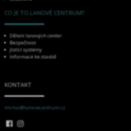
CO JE TO LANOVÉ CENTRUM?
Dělení lanových center
Bezpečnost
Jistící systémy
Informace ke stavbě
KONTAKT
michal@lanovecentrum.cz