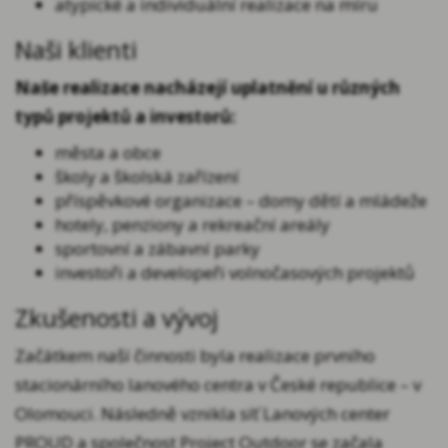
atypické a individuální realizace na míru
Naši klienti
Naše realizace nacházejí uplatnění u různých
typů projektů a investorů:
města a obce
školy a školská zařízení
příspěvkové organizace – domy dětí a mládeže
hotely, penziony a rekreační areály
sportovní a zábavní parky
investoři a developeři volnočasových projektů
Zkušenosti a vývoj
Začátkem naší činnosti byla realizace prvního
stacionárního lanového centra v České republice – v
Olomouci. Následně vznikla síť Lanových center
PROUD a společnost Project Outdoor se začala