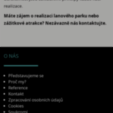
realizace.
Máte zájem o realizaci lanového parku nebo
zážitkové atrakce? Nezávazně nás kontaktujte.
O NÁS
Představujeme se
Proč my?
Reference
Kontakt
Zpracování osobních údajů
Cookies
Soukromí