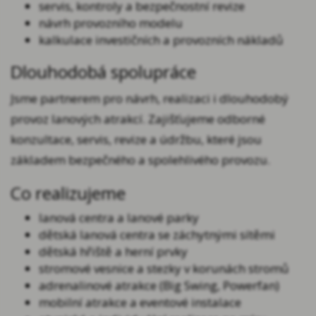
servis, kontroly a bezpečnostní revize
návrh provozního modelu
kalkulace investičních a provozních nákladů
Dlouhodobá spolupráce
Jsme partnerem pro návrh, realizaci i dlouhodobý
provoz lanových atrakcí. Zajišťujeme odborné
konzultace, servis, revize a údržbu, které jsou
základem bezpečného a spolehlivého provozu.
Co realizujeme
lanová centra a lanové parky
dětská lanová centra se záchytnými sítěmi
dětská hřiště a herní prvky
stromové vesnice a stezky v korunách stromů
adrenalinové atrakce (Big Swing, Powerfan)
mobilní atrakce a eventové instalace