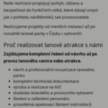
Naše realizace propojují pohyb, zábavu a
bezpečnost do funkčních celků, které dávají smysl
jak z pohledu návštěvníků, tak provozovatele.
Realizujeme projekty od menších instalací až po
rozsáhlé lanové parky v Česku i zahraničí.
Proč realizovat lanové atrakce s námi
Zajišťujeme kompletní řešení od návrhu až po
provoz lanového centra nebo atrakce.
návrh a profesionální vizualizace lanového
parku
kompletní technická dokumentace
výroba a realizace na klíč
dodávka lezeckého a provozního vybavení
školení a zaškolení personálu
pravidelná opakovací školení instruktorů