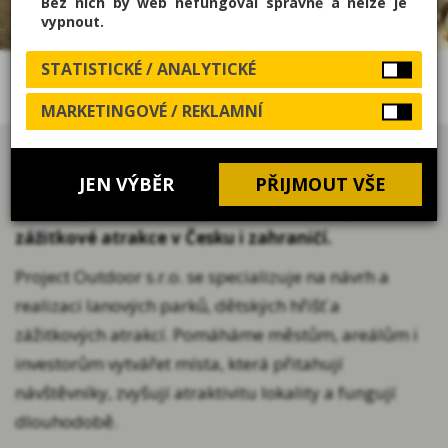
Bez nich by web nefungoval správně a nelze je
vypnout.
STATISTICKÉ / ANALYTICKÉ
PROJECT OUTDOOR S.R.O.
MARKETINGOVÉ / REKLAMNÍ
JEN VÝBĚR
PŘIJMOUT VŠE
Navrhujeme a realizujeme lanové parky a
zážitkové atrakce v Česku i zahraničí.
Project Outdoor s.r.o. se specializuje na návrh a
realizaci lanových parků, dětských hřišť a
zážitkových atrakcí. Pomáháme městům, areálům i
investorům vytvářet místa, která přitahují
návštěvníky, zvyšují atraktivitu lokality a fungují
dlouhodobě.