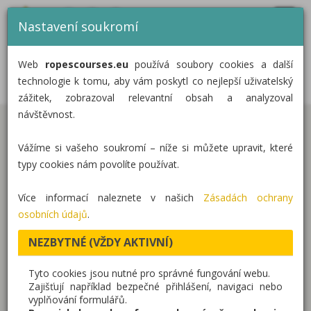
MENU
CZ
EN
DE
Nastavení soukromí
DOMŮ
DĚTSKÉ LANOVÉ CENTRUM V
Web
ropescourses.eu
používá soubory cookies a další
ŽELEZNÉ RUDĚ
KATEGORIE
technologie k tomu, aby vám poskytl co nejlepší uživatelský
zážitek, zobrazoval relevantní obsah a analyzoval
REALIZACE
návštěvnost.
V červenci jsme dokončili realizaci dětského
O NÁS
Vážíme si vašeho soukromí – níže si můžete upravit, které
lanového centra v Železné Rudě, v lyžařském areálu
KONTAKT
typy cookies nám povolíte používat.
Nad nádražím – Belveder. Centrum obsahuje 8
přestupných domečku a 7 lanových překážek
Více informací naleznete v našich
Zásadách ochrany
opatřených záchytnými sítěmi a řazených za sebou
osobních údajů
.
do tvaru podkovy. Hřiště se nachází v dojezdu
NEZBYTNÉ (VŽDY AKTIVNÍ)
lyžařského areálu v krásném horském prostředí.
Tyto cookies jsou nutné pro správné fungování webu.
Zajišťují například bezpečné přihlášení, navigaci nebo
Tato realizace obsahuje naše produkty:
vyplňování formulářů.