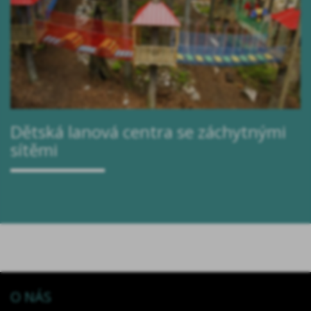
Dětská lanová centra se záchytnými
sítěmi
O NÁS