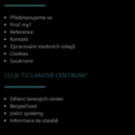
Představujeme se
Proč my?
Reference
Kontakt
Zpracování osobních údajů
Cookies
Soukromí
CO JE TO LANOVÉ CENTRUM?
Dělení lanových center
Bezpečnost
Jistící systémy
Informace ke stavbě