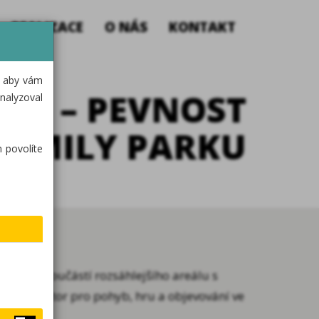
REALIZACE
O NÁS
KONTAKT
, aby vám
ŠTĚ – PEVNOST
nalyzoval
FAMILY PARKU
 povolíte
která je součástí rozsáhlejšího areálu s
pečný prostor pro pohyb, hru a objevování ve