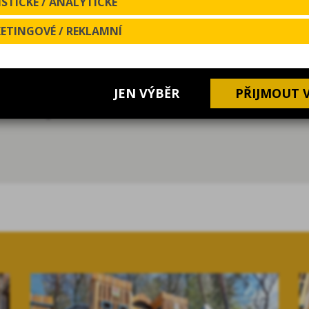
STICKÉ / ANALYTICKÉ
lanové překážky, prolézačky a skluzavky, které podporuj
ETINGOVÉ / REKLAMNÍ
ích konstrukcí přináší atraktivní formu pohybu, která p
t, odolnost materiálů a dlouhodobý provoz ve veřejném p
ků v areálu Skalka Family Park, kde jsme realizovali také
JEN VÝBĚR
PŘIJMOUT 
lka Family Parku.