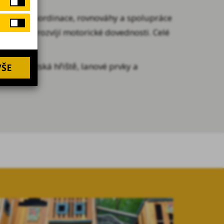
í rozvoj koordinace, rovnováhy a spolupráce
řirozeně rozvíjí motorické dovednosti. Celé
rostoru.
 další dětská hřiště, lanové prvky a
VŠE