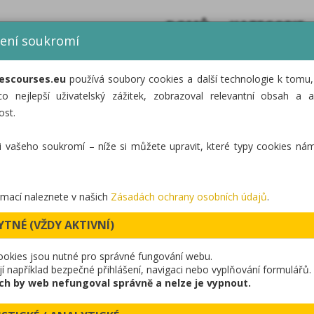
DOMŮ
KATEGORIE
ení soukromí
escourses.eu
používá soubory cookies a další technologie k tomu
ĚTSKÉ LANOVÉ HŘI
co nejlepší uživatelský zážitek, zobrazoval relevantní obsah a a
ost.
VE SKALKA 
i vašeho soukromí – níže si můžete upravit, které typy cookies nám
rmací naleznete v našich
Zásadách ochrany osobních údajů
.
YTNÉ (VŽDY AKTIVNÍ)
ookies jsou nutné pro správné fungování webu.
zovali dětské lanové hřiště ve formě tematické pevnosti, 
ují například bezpečné přihlášení, navigaci nebo vyplňování formulářů.
ch by web nefungoval správně a nelze je vypnout.
ozšiřuje nabídku aktivit pro rodiny s dětmi a nabízí bez