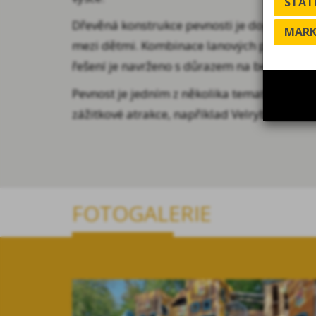
STATI
Dřevěná konstrukce pevnosti je doplněna o 
MARK
mezi dětmi. Kombinace lanových prvků a hern
řešení je navrženo s důrazem na bezpečnos
Pevnost je jedním z několika tematických prv
zážitkové atrakce, například Velrybu ve Ska
FOTOGALERIE