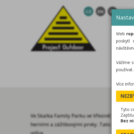
CZ
EN
DE
Nastav
Web
rop
D
poskytl 
návštěvn
Vážíme s
používat.
Více info
NEZB
Tyto c
Ve Skalka Family Parku ve Vřesině jsme reali
Zajišť
Bez ni
herními a zážitkovými prvky. Tato atrakce r
výšce.