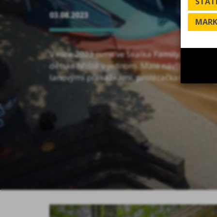
STATI
03.08.2023
MARK
V roce 2023 jsme ve Skalka Family Park otev
dětské hřiště v jednom. Malé návštěvníky l
lanovými překážkami, prolézačkami, skluzavk