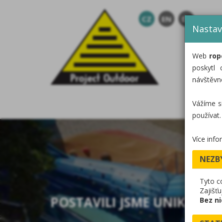
CZ
EN
DE
Nastav
Web
rop
poskytl 
návštěvn
Vážíme s
používat.
Více info
NEZB
Tyto c
Zajišť
POSTAVILI JSME UNIKÁTNÍ
Bez ni