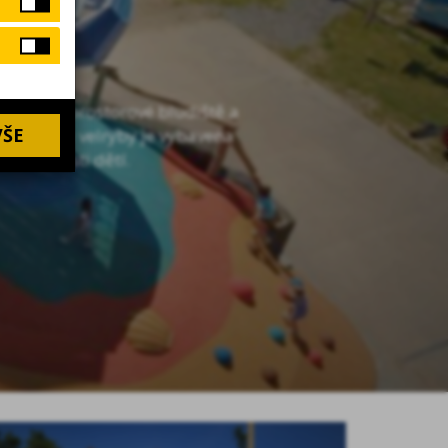
ouží jako prostorové bludiště a
VŠE
 ve tvaru velryby je vybavena
 schopnosti dětí.