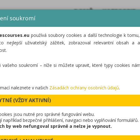
DOMŮ
KATEGORIE
ení soukromí
escourses.eu
používá soubory cookies a další technologie k tomu
co nejlepší uživatelský zážitek, zobrazoval relevantní obsah a a
ost.
i vašeho soukromí – níže si můžete upravit, které typy cookies nám
rmací naleznete v našich
Zásadách ochrany osobních údajů
.
YTNÉ (VŽDY AKTIVNÍ)
ookies jsou nutné pro správné fungování webu.
ují například bezpečné přihlášení, navigaci nebo vyplňování formulářů.
 VELRYBU VE SKALKA FAMILY PARKU
ch by web nefungoval správně a nelze je vypnout.