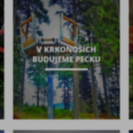
V KRKONOŠÍCH
BUDUJEME PECKU