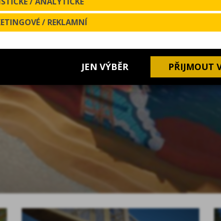
STICKÉ / ANALYTICKÉ
ETINGOVÉ / REKLAMNÍ
řeli další atrakci s unikátním konceptem - Velrybu! Ta sl
JEN VÝBĚR
PŘIJMOUT 
áká na dobrodružství a adrenalinové okamžiky. Konstrukce
ami a dalšími herními prvky, které rozvíjejí kreativitu a