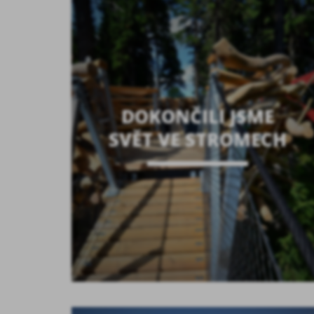
DOKONČILI JSME
SVĚT VE STROMECH