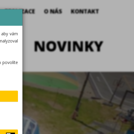
REALIZACE
O NÁS
KONTAKT
, aby vám
NOVINKY
nalyzoval
 povolíte