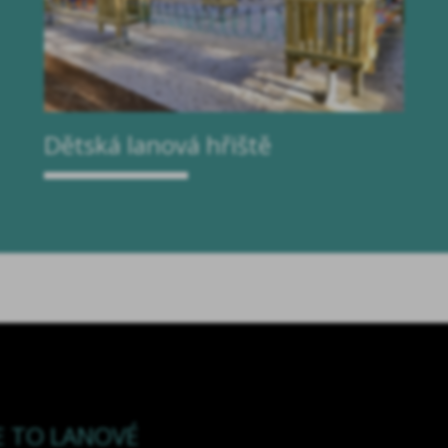
Dětská lanová hřiště
E TO LANOVÉ