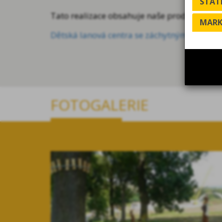
STATI
Tato realizace obsahuje naše produkty:
MARK
Dětská lanová centra se záchytnými sítěmi
-
FOTOGALERIE