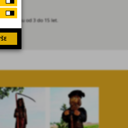
ti ve věku od 3 do 15 let.
VŠE