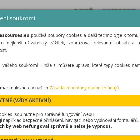
DOMŮ
KATEGORIE
ení soukromí
escourses.eu
používá soubory cookies a další technologie k tomu
POHÁDKOVÁ ST
co nejlepší uživatelský zážitek, zobrazoval relevantní obsah a a
ost.
i vašeho soukromí – níže si můžete upravit, které typy cookies nám
rmací naleznete v našich
Zásadách ochrany osobních údajů
.
YTNÉ (VŽDY AKTIVNÍ)
ním koridorem spojujícím Centrum zelených vědomostí 
rk, který slouží zejména dětem pro radostnější a hravěj
ookies jsou nutné pro správné fungování webu.
ují například bezpečné přihlášení, navigaci nebo vyplňování formulářů.
vořena deseti dřevěnými sochami pohádkových bytostí. So
ch by web nefungoval správně a nelze je vypnout.