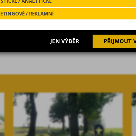
STICKÉ / ANALYTICKÉ
ETINGOVÉ / REKLAMNÍ
 sestava nízkých lanových překážek těsně nad zemí. Pro dě
JEN VÝBĚR
PŘIJMOUT 