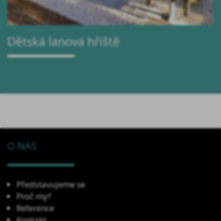
Dětská lanová hřiště
O NÁS
Představujeme se
Proč my?
Reference
Kontakt