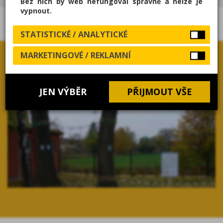
Bez nich by web nefungoval správně a nelze je
vypnout.
FOTOGALERIE
STATISTICKÉ / ANALYTICKÉ
MARKETINGOVÉ / REKLAMNÍ
JEN VÝBĚR
PŘIJMOUT VŠE