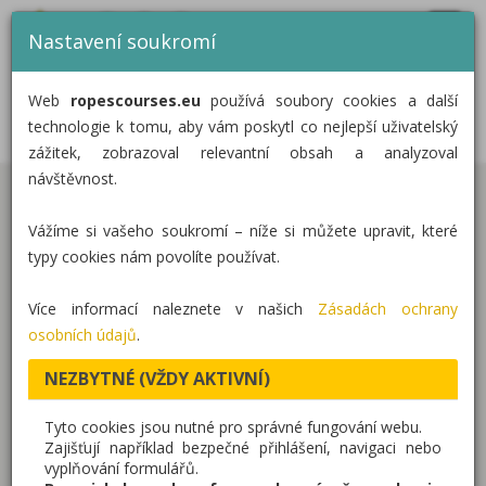
MENU
CZ
EN
DE
Nastavení soukromí
DOMŮ
NÍZKÉ LANOVÉ PŘEKÁŽKY
Web
ropescourses.eu
používá soubory cookies a další
SMRŽICE
KATEGORIE
technologie k tomu, aby vám poskytl co nejlepší uživatelský
zážitek, zobrazoval relevantní obsah a analyzoval
REALIZACE
návštěvnost.
Hřiště s šesti nízkými lanovými překážkami
O NÁS
Vážíme si vašeho soukromí – níže si můžete upravit, které
instalovanými na stromech se nachází v Sportovním
KONTAKT
typy cookies nám povolíte používat.
a společenském areálu obce Smržice u Prostějova.
Více informací naleznete v našich
Zásadách ochrany
Tato realizace obsahuje naše produkty:
osobních údajů
.
Dětská lanová hřiště
NEZBYTNÉ (VŽDY AKTIVNÍ)
- sestava nízkých lanových
překážek těsně nad zemí. Pro děti ve věku od 3 do
Tyto cookies jsou nutné pro správné fungování webu.
15 let.
Zajišťují například bezpečné přihlášení, navigaci nebo
vyplňování formulářů.