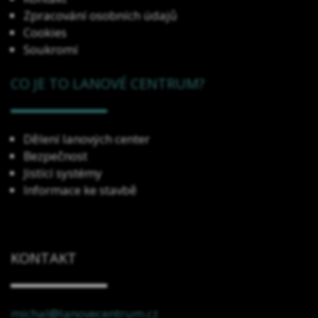
Zpracování osobních údajů
Cookies
Soukromí
CO JE TO LANOVÉ CENTRUM?
Dělení lanových center
Bezpečnost
Jistící systémy
Informace ke stavbě
KONTAKT
michal@lanovecentrum.cz