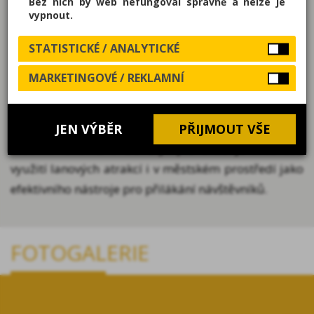
Bez nich by web nefungoval správně a nelze je
prostoru.
vypnout.
Součástí realizace je také nová magnetická brzda,
STATISTICKÉ / ANALYTICKÉ
která zajišťuje bezpečné a plynulé zpomalení při
MARKETINGOVÉ / REKLAMNÍ
dojezdu. Celý systém je navržen jako mobilní řešení,
které umožňuje dočasnou instalaci pro akce, eventy
nebo marketingové kampaně.
JEN VÝBĚR
PŘIJMOUT VŠE
Mobilní lanovka v OC Olympia ukazuje možnosti
využití lanových atrakcí i v městském prostředí jako
efektivního nástroje pro přilákání návštěvníků.
FOTOGALERIE