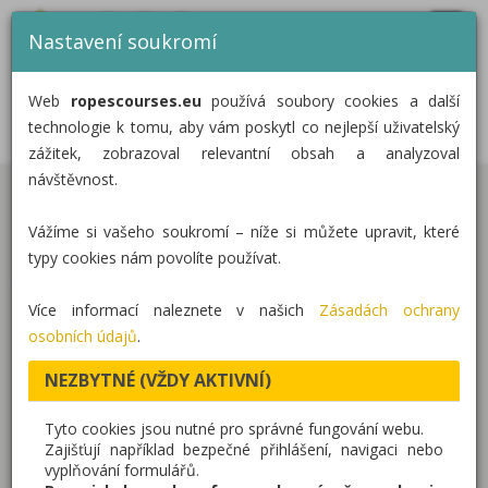
MENU
CZ
EN
DE
Nastavení soukromí
DOMŮ
MOBILNÍ ZIPLINE – OC OLYMPIA,
Web
ropescourses.eu
používá soubory cookies a další
OLOMOUC
KATEGORIE
technologie k tomu, aby vám poskytl co nejlepší uživatelský
zážitek, zobrazoval relevantní obsah a analyzoval
REALIZACE
návštěvnost.
Před obchodním centrem Olympia Olomouc jsme
O NÁS
Vážíme si vašeho soukromí – níže si můžete upravit, které
realizovali mobilní lanovku (zipline), která sloužila
KONTAKT
typy cookies nám povolíte používat.
jako atraktivní prvek letní propagační akce. Instalace
přináší dynamický zážitek přímo v prostoru s
Více informací naleznete v našich
Zásadách ochrany
vysokou návštěvností.
osobních údajů
.
Start z výšky, rozjezd a plynulý přelet směrem k
NEZBYTNÉ (VŽDY AKTIVNÍ)
hlavnímu vstupu do centra. Lanový sjezd je veden z
Tyto cookies jsou nutné pro správné fungování webu.
výšky přibližně 18 metrů z reklamního pylonu a
Zajišťují například bezpečné přihlášení, navigaci nebo
vyplňování formulářů.
vytváří výrazný vizuální i zážitkový prvek celého