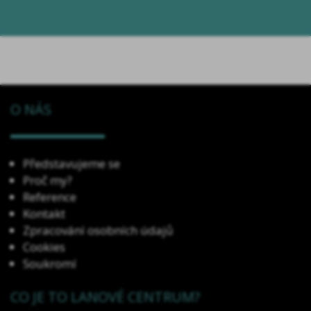
O NÁS
Představujeme se
Proč my?
Reference
Kontakt
Zpracování osobních údajů
Cookies
Soukromí
CO JE TO LANOVÉ CENTRUM?