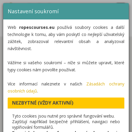
MENU
CZ
EN
DE
Nastavení soukromí
DOMŮ
LANÁČEK V ZOO OLOMOUC
Web
ropescourses.eu
používá soubory cookies a další
KATEGORIE
technologie k tomu, aby vám poskytl co nejlepší uživatelský
zážitek, zobrazoval relevantní obsah a analyzoval
REALIZACE
návštěvnost.
Všechny děti i dospělí, kteří navštíví v příštích dnech
O NÁS
olomouckou ZOO můžou opět jásat. Jejich oblíbený
Vážíme si vašeho soukromí – níže si můžete upravit, které
Lanáček je hotový a je ještě větší než dříve.
KONTAKT
typy cookies nám povolíte používat.
Postavili jsme včelí vesničku na sloupech, které
Více informací naleznete v našich
Zásadách ochrany
dominuje velký včelí úl plný okýnek se sítěmi, kam si
osobních údajů
.
děti můžou vlézt a pozorovat ostatní děti, nebo
NEZBYTNÉ (VŽDY AKTIVNÍ)
okolní vesnice jako na dlani. Ve včelím úlu si
návštěvníci mohou odpočinout před dalším
Tyto cookies jsou nutné pro správné fungování webu.
dobrodružstvím třeba také na síti umístěné v
Zajišťují například bezpečné přihlášení, navigaci nebo
vyplňování formulářů.
podlaze.