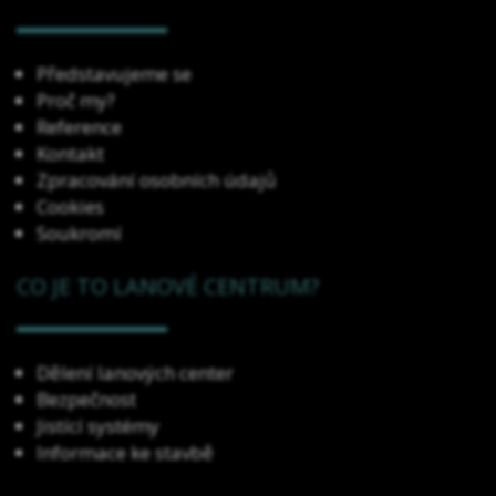
Představujeme se
Proč my?
Reference
Kontakt
Zpracování osobních údajů
Cookies
Soukromí
CO JE TO LANOVÉ CENTRUM?
Dělení lanových center
Bezpečnost
Jistící systémy
Informace ke stavbě