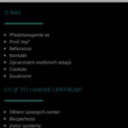
O NÁS
Představujeme se
Proč my?
Reference
Kontakt
Zpracování osobních údajů
Cookies
Soukromí
CO JE TO LANOVÉ CENTRUM?
Dělení lanových center
Bezpečnost
Jistící systémy