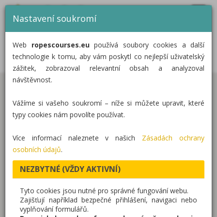
MENU
CZ
EN
DE
Nastavení soukromí
DOMŮ
3D LANOVÉ BLUDIŠTĚ VE
Web
ropescourses.eu
používá soubory cookies a další
STROMECH, KLATOVY
KATEGORIE
technologie k tomu, aby vám poskytl co nejlepší uživatelský
zážitek, zobrazoval relevantní obsah a analyzoval
REALIZACE
návštěvnost.
V Klatovech v Mercandinových sadech vzniklo
O NÁS
Vážíme si vašeho soukromí – níže si můžete upravit, které
atraktivní lanové bludiště ve stromech, které nabízí
KONTAKT
typy cookies nám povolíte používat.
zábavu, pohyb i dobrodružství pro děti i dospělé.
Atrakce je navržena jako bezpečné lanové centrum
Více informací naleznete v našich
Zásadách ochrany
bez nutnosti použití lezeckého vybavení (úvazky,
osobních údajů
.
karabiny, lana).
NEZBYTNÉ (VŽDY AKTIVNÍ)
Návštěvníci se pohybují po soustavě lanových
Tyto cookies jsou nutné pro správné fungování webu.
překážek a tras ve výšce, které umožňují volný
Zajišťují například bezpečné přihlášení, navigaci nebo
vyplňování formulářů.
pohyb, opakované zdolávání i předbíhání. Díky