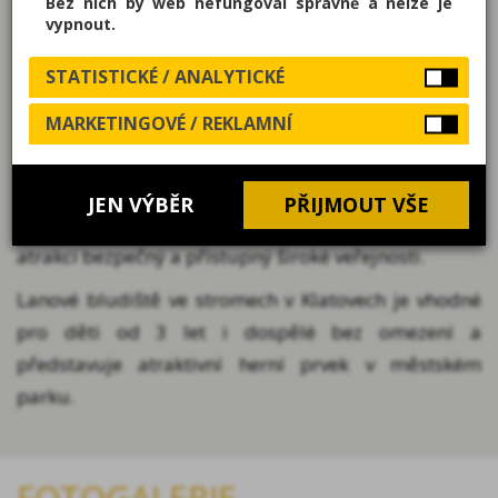
Bez nich by web nefungoval správně a nelze je
tomu si každý může zvolit vlastní tempo a způsob
vypnout.
průchodu celou konstrukcí.
STATISTICKÉ / ANALYTICKÉ
Projít se mezi stromy, hledat správnou cestu a
MARKETINGOVÉ / REKLAMNÍ
objevovat jednotlivé části bludiště. Toto prostorové
3D bludiště přináší nové výzvy a přirozeně rozvíjí
rovnováhu, koordinaci i odvahu. Díky ochranným
JEN VÝBĚR
PŘIJMOUT VŠE
sítím instalovaným ze všech stran je pohyb po
atrakci bezpečný a přístupný široké veřejnosti.
Lanové bludiště ve stromech v Klatovech je vhodné
pro děti od 3 let i dospělé bez omezení a
představuje atraktivní herní prvek v městském
parku.
FOTOGALERIE