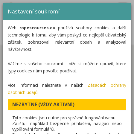
MENU
CZ
EN
DE
Nastavení soukromí
DOMŮ
3D BLUDIŠTĚ V KORUNÁCH –
Web
ropescourses.eu
používá soubory cookies a další
ZIELONA GÓRA, POLSKO
KATEGORIE
technologie k tomu, aby vám poskytl co nejlepší uživatelský
zážitek, zobrazoval relevantní obsah a analyzoval
REALIZACE
návštěvnost.
V polském městě Zielona Góra jsme realizovali
O NÁS
Vážíme si vašeho soukromí – níže si můžete upravit, které
unikátní víceúrovňové 3D bludiště zasazené přímo
KONTAKT
typy cookies nám povolíte používat.
do korun stromů. Projekt byl navržen jako
volnočasový areál pro širokou veřejnost – jako
Více informací naleznete v našich
Zásadách ochrany
lanový labyrint, který nabízí bezpečný pohyb,
osobních údajů
.
vysokou průchodnost a atraktivitu pro děti i
NEZBYTNÉ (VŽDY AKTIVNÍ)
dospělé.
Tyto cookies jsou nutné pro správné fungování webu.
Dominantou realizace je centrální věž s tobogánem,
Zajišťují například bezpečné přihlášení, navigaci nebo
vyplňování formulářů.
na kterou navazuje soustava lanových překážek a