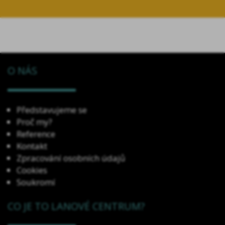
O NÁS
Představujeme se
Proč my?
Reference
Kontakt
Zpracování osobních údajů
Cookies
Soukromí
CO JE TO LANOVÉ CENTRUM?