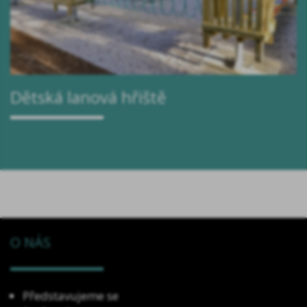
Dětská lanová hřiště
O NÁS
Představujeme se