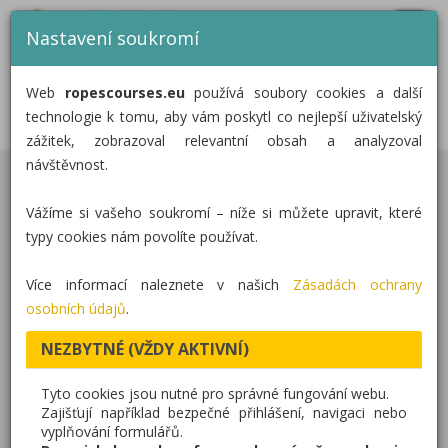
MENU
CZ
EN
DE
Nastavení soukromí
DOMŮ
DĚTSKÉ LANOVÉ HŘIŠTĚ PRAHA -
Web
ropescourses.eu
používá soubory cookies a další
NEBUŠICE
KATEGORIE
technologie k tomu, aby vám poskytl co nejlepší uživatelský
zážitek, zobrazoval relevantní obsah a analyzoval
REALIZACE
návštěvnost.
Dětské hřiště se nachází v areálu Základní školy
O NÁS
Vážíme si vašeho soukromí – níže si můžete upravit, které
Praha – Nebušice a obsahuje 5 nízkých lanových
KONTAKT
typy cookies nám povolíte používat.
překážek instalovaných na ocelových sloupcích.
Překážky jsou navrženy tak, že nabízí více variant
Více informací naleznete v našich
Zásadách ochrany
překonávání.
osobních údajů
.
NEZBYTNÉ (VŽDY AKTIVNÍ)
Tato realizace obsahuje naše produkty:
Tyto cookies jsou nutné pro správné fungování webu.
Dětská lanová hřiště
- sestava nízkých lanových
Zajišťují například bezpečné přihlášení, navigaci nebo
vyplňování formulářů.
překážek těsně nad zemí. Pro děti ve věku od 3 do