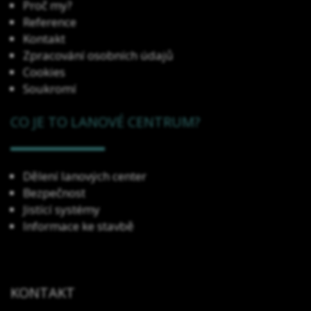
Proč my?
Reference
Kontakt
Zpracování osobních údajů
Cookies
Soukromí
CO JE TO LANOVÉ CENTRUM?
Dělení lanových center
Bezpečnost
Jistící systémy
Informace ke stavbě
KONTAKT