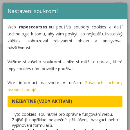
MENU
CZ
EN
DE
Nastavení soukromí
DOMŮ
DĚTSKÉ LANOVÉ HŘIŠTĚ
Web
ropescourses.eu
používá soubory cookies a další
POPOVIČKY
KATEGORIE
technologie k tomu, aby vám poskytl co nejlepší uživatelský
zážitek, zobrazoval relevantní obsah a analyzoval
REALIZACE
návštěvnost.
Dokončili jsme první stavby dětského hřiště v
O NÁS
Vážíme si vašeho soukromí – níže si můžete upravit, které
Popovičkách u Prahy. Hřiště se nachází uprostřed
KONTAKT
typy cookies nám povolíte používat.
obce v menším parku a je citlivým způsobem
zakomponováno na vzrostlé stromy. Místní děti i
Více informací naleznete v našich
Zásadách ochrany
děti z širšího okolí s oblibou využívají nízké lanové
osobních údajů
.
překážky, dřevěný most vedoucí do další části
NEZBYTNÉ (VŽDY AKTIVNÍ)
místního hřiště.
Tyto cookies jsou nutné pro správné fungování webu.
Zajišťují například bezpečné přihlášení, navigaci nebo
Tato realizace obsahuje naše produkty:
vyplňování formulářů.