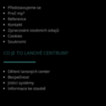
Představujeme se
Proč my?
Reference
Kontakt
Zpracování osobních údajů
Cookies
Soukromí
CO JE TO LANOVÉ CENTRUM?
Dělení lanových center
Bezpečnost
Jistící systémy
Informace ke stavbě