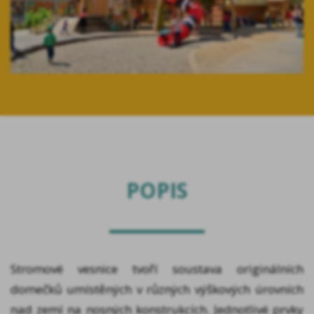
POPIS
Stromové vesnice tvoří soustava originálních
domečků umístěných v různých výškových úrovních
nad zemí na nosných konstrukcích. Jednotlivé prvky