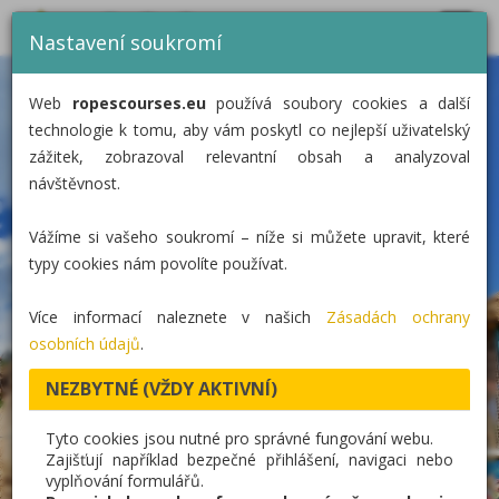
MENU
CZ
EN
DE
Nastavení soukromí
DOMŮ
Web
ropescourses.eu
používá soubory cookies a další
KATEGORIE
technologie k tomu, aby vám poskytl co nejlepší uživatelský
zážitek, zobrazoval relevantní obsah a analyzoval
REALIZACE
návštěvnost.
O NÁS
Vážíme si vašeho soukromí – níže si můžete upravit, které
KONTAKT
typy cookies nám povolíte používat.
Více informací naleznete v našich
Zásadách ochrany
osobních údajů
.
NEZBYTNÉ (VŽDY AKTIVNÍ)
Tyto cookies jsou nutné pro správné fungování webu.
Zajišťují například bezpečné přihlášení, navigaci nebo
vyplňování formulářů.