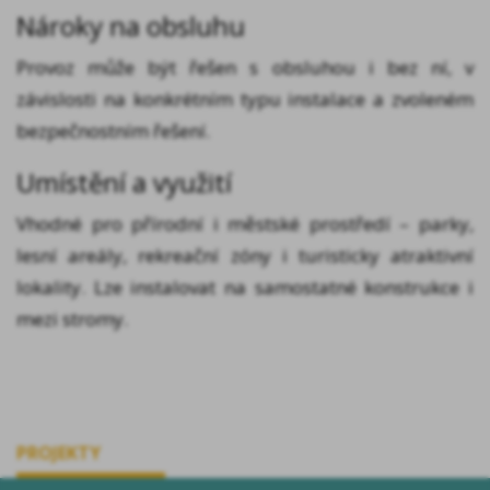
Nároky na obsluhu
Provoz může být řešen s obsluhou i bez ní, v
závislosti na konkrétním typu instalace a zvoleném
bezpečnostním řešení.
Umístění a využití
Vhodné pro přírodní i městské prostředí – parky,
lesní areály, rekreační zóny i turisticky atraktivní
lokality. Lze instalovat na samostatné konstrukce i
mezi stromy.
PROJEKTY