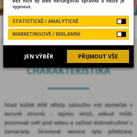
Bez nich by web nefungoval správně a nelze je
MÁM ZÁJEM
vypnout.
STATISTICKÉ / ANALYTICKÉ
STROMOVÉ VESNICE
MARKETINGOVÉ / REKLAMNÍ
JEN VÝBĚR
PŘIJMOUT VŠE
CHARAKTERISTIKA
Snad každé dítě někdy zatoužilo mít domeček v
koruně stromů – tajnou skrýš, odkud může
pozorovat svět pod sebou a zažívat dobrodružství s
kamarády. Stromové vesnice tyto představy