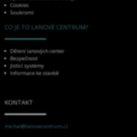
Cookies
Soukromí
CO JE TO LANOVÉ CENTRUM?
Dělení lanových center
Bezpečnost
Jistící systémy
Informace ke stavbě
KONTAKT
michal@lanovecentrum.cz