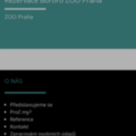
ZOO Praha
O NÁS
Představujeme se
Proč my?
Reference
Kontakt
Zpracování osobních údajů