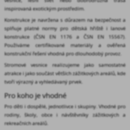
vesnice, lesní svět nebo dobrodružná trasa
inspirovaná exotickým prostředím.
Konstrukce je navržena s důrazem na bezpečnost a
splňuje platné normy pro dětská hřiště i lanové
konstrukce (ČSN EN 1176 a ČSN EN 15567).
Používáme certifikované materiály a ověřená
konstrukční řešení vhodná pro dlouhodobý provoz.
Stromové vesnice realizujeme jako samostatné
atrakce i jako součást větších zážitkových areálů, kde
tvoří výrazný a vyhledávaný prvek.
Pro koho je vhodné
Pro děti i dospělé, jednotlivce i skupiny. Vhodné pro
rodiny, školy, obce i návštěvníky zážitkových a
rekreačních areálů.