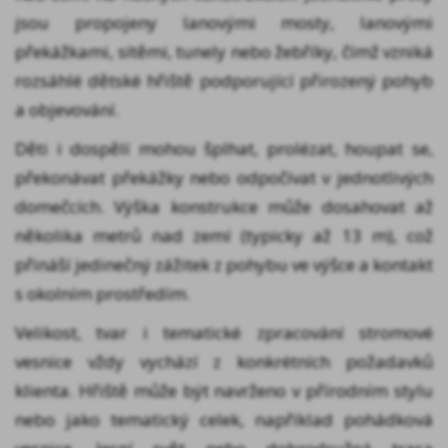
jsou propojeny lanovými mosty, lanovými
překážkami, sítěmi, tunely nebo žebříky, čímž vzniká
rozsáhlé dětské hřiště podporující přirozený pohyb
a objevování.
Děti i dospělí mohou šplhat, prolézat, houpat se,
překonávat překážky nebo odpočívat v jednotlivých
domečcích. Výška konstrukce může dosahovat až
několika metrů nad zemí (typicky až 13 m), což
přináší jedinečný zážitek z pohybu ve výšce a kontakt
s okolním prostředím.
Velikost, tvar i tematické zpracování stromové
vesnice vždy vychází z konkrétních požadavků
klienta. Hřiště může být navrženo v přírodním stylu
nebo jako tematický celek, například pohádková