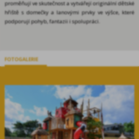
proměňují ve skutečnost a vytvářejí originální dětské
hřiště s domečky a lanovými prvky ve výšce, které
podporují pohyb, fantazii i spolupráci.
FOTOGALERIE